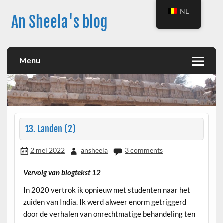
Skip
to
NL
An Sheela's blog
content
Menu
13. Landen (2)
2 mei 2022
ansheela
3 comments
Vervolg van blogtekst 12
In 2020 vertrok ik opnieuw met studenten naar het
zuiden van India. Ik werd alweer enorm getriggerd
door de verhalen van onrechtmatige behandeling ten