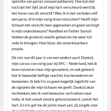
opzichte van paria’s (onaanraakbaren). Hoe kon het
toch dat het lijkt alsof mijn hart verscheurd werd bij
het horen van dit onrecht? Was ik in het verleden zelf
een paria, of in mijn vorig leven misschien? Heeft mijn
lichaam het onrecht mee opgenomen en goed verstopt
in mijn onderbewuste? Nandhini en Father Suresh
hebben de grootste moeite gehad om me weer tot
rede te brengen. Heel bizar, die onverklaarbare
emotie.
De reis van dit jaar is van een andere aard. Dankzij
mijn cursus van vorig jaar bij AFC – Nederland, heb ik
leren luisteren naar mijn gevoelens, en ook geleerd
hoe ik bepaalde heftige reacties kan benaderen en
benoemen. Ik heb Iris zo goed mogelijk ingelicht van
de signalen die mijn lichaam me geeft. Dankzij deze
technieken, ben ik veel bewuster vertrokken naar
India. Ik heb vanuit emotie gefunctioneerd, vanuit het
hart. En Iris gaf me de juiste maat aan, zij zorgde voor