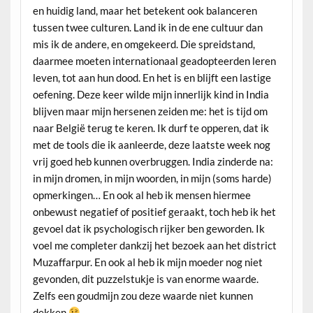
en huidig land, maar het betekent ook balanceren
tussen twee culturen. Land ik in de ene cultuur dan
mis ik de andere, en omgekeerd. Die spreidstand,
daarmee moeten internationaal geadopteerden leren
leven, tot aan hun dood. En het is en blijft een lastige
oefening. Deze keer wilde mijn innerlijk kind in India
blijven maar mijn hersenen zeiden me: het is tijd om
naar België terug te keren. Ik durf te opperen, dat ik
met de tools die ik aanleerde, deze laatste week nog
vrij goed heb kunnen overbruggen. India zinderde na:
in mijn dromen, in mijn woorden, in mijn (soms harde)
opmerkingen… En ook al heb ik mensen hiermee
onbewust negatief of positief geraakt, toch heb ik het
gevoel dat ik psychologisch rijker ben geworden. Ik
voel me completer dankzij het bezoek aan het district
Muzaffarpur. En ook al heb ik mijn moeder nog niet
gevonden, dit puzzelstukje is van enorme waarde.
Zelfs een goudmijn zou deze waarde niet kunnen
dekken
.