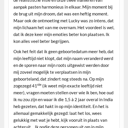
de realistische visie en onze twee manieren van
aanpak pasten harmonieus in elkaar. Mijn moment bij
de brug uit mijn droom, dat was een heftig moment.
Maar ook de ontmoeting met Lucky was zo intens, dat
mijn lichaam het van me overnam. Het voordeel is wel,
dat ik deze keer mijn emoties beter kon plaatsen. Ik
kon alles veel beter begrijpen.
Ook het feit dat ik geen geboortedatum meer heb, dat
mijn leeftijd niet klopt, dat mijn naam veranderd werd
en de sporen naar mijn roots uitgewist werden door
mij zoveel mogelijk te verplaatsen in mijn
geboorteland, dat zindert nog steeds na. Op mijn
ste
zogezegd 41
(ik weet mijn exacte leeftijd niet
meer), vragen moeten stellen over wie ik ben, hoe oud
ik nu zou zijn en waar ik die 1,5 à 2 jaar overal in India
heb gezeten, dat hakt in op mijn identiteit. En het is
allemaal gemakkelijk gezegd: laat het los, wees
gelukkig met wat je hebt, kijk vooruit in plaats van
achteruit… Ik nodig deze personen uit om in mijn