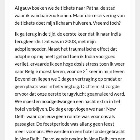
Al gauw boeken we de tickets naar Patna, de stad
waar ik vandaan zou komen. Maar die reservering van
de tickets doet mijn lichaam huiveren. Vreemd toch?
Ik ga terug in de tijd, de eerste keer dat ik naar India
terugkeerde. Dat was in 2003, met mijn
adoptiemoeder. Naast het traumatische effect dat
adoptie op mij heeft gehad toen ik India voorgoed
verliet, ervaarde ik een hoge dosis stress toen ik weer
e
naar België moest keren, voor de 2
keer in mijn leven.
Bovendien liepen we 3 dagen vertraging op omdat er
geen plaats was in het vliegtuig. Dichte mist zorgde
ervoor dat onze eerste terugvlucht geannuleerd werd.
We moesten noodgedwongen een nacht extra in het
hotel verblijven. De dag erop vlogen we naar New
Delhi waar opnieuw geen ruimte was voor ons als
passagier. De feestperiode was allang geen feest
meer voor ons. We werden in een hotel ondergebracht
in New Delhi. De volgende poging in New Delhi om een