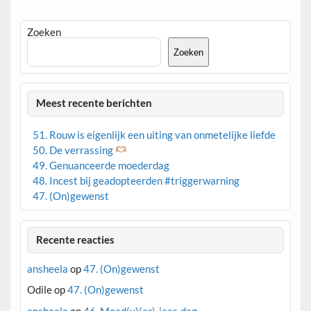
Zoeken
Zoeken
Meest recente berichten
51. Rouw is eigenlijk een uiting van onmetelijke liefde
50. De verrassing
49. Genuanceerde moederdag
48. Incest bij geadopteerden #triggerwarning
47. (On)gewenst
Recente reacties
ansheela
op
47. (On)gewenst
Odile
op
47. (On)gewenst
ansheela
op
46. Moed(v)(er)-jaar-dag