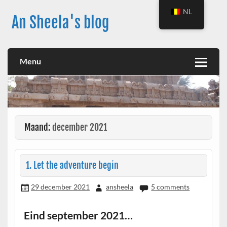
Skip
to
NL
An Sheela's blog
content
Menu
Maand:
december 2021
1. Let the adventure begin
29 december 2021
ansheela
5 comments
Eind september 2021…