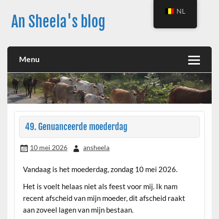
Skip
to
NL
An Sheela's blog
content
Menu
49. Genuanceerde moederdag
10 mei 2026
ansheela
Vandaag is het moederdag, zondag 10 mei 2026.
Het is voelt helaas niet als feest voor mij. Ik nam
recent afscheid van mijn moeder, dit afscheid raakt
aan zoveel lagen van mijn bestaan.