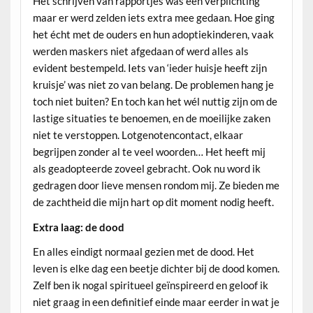
Het schrijven van rapportjes was een verplichting
maar er werd zelden iets extra mee gedaan. Hoe ging
het écht met de ouders en hun adoptiekinderen, vaak
werden maskers niet afgedaan of werd alles als
evident bestempeld. Iets van ‘ieder huisje heeft zijn
kruisje’ was niet zo van belang. De problemen hang je
toch niet buiten? En toch kan het wél nuttig zijn om de
lastige situaties te benoemen, en de moeilijke zaken
niet te verstoppen. Lotgenotencontact, elkaar
begrijpen zonder al te veel woorden… Het heeft mij
als geadopteerde zoveel gebracht. Ook nu word ik
gedragen door lieve mensen rondom mij. Ze bieden me
de zachtheid die mijn hart op dit moment nodig heeft.
Extra laag: de dood
En alles eindigt normaal gezien met de dood. Het
leven is elke dag een beetje dichter bij de dood komen.
Zelf ben ik nogal spiritueel geïnspireerd en geloof ik
niet graag in een definitief einde maar eerder in wat je