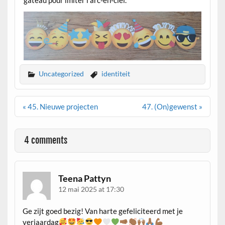
Uncategorized
identiteit
Navigation
« 45. Nieuwe projecten
47. (On)gewenst »
de
l’article
4 comments
Teena Pattyn
12 mai 2025 at 17:30
Ge zijt goed bezig! Van harte gefeliciteerd met je
verjaardag