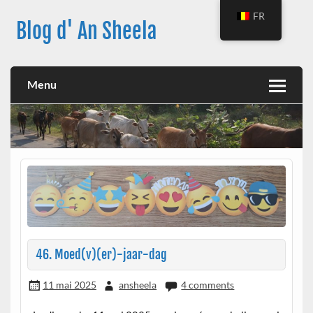
Skip
to
FR
Blog d' An Sheela
content
Menu
46. Moed(v)(er)-jaar-dag
11 mai 2025
ansheela
4 comments