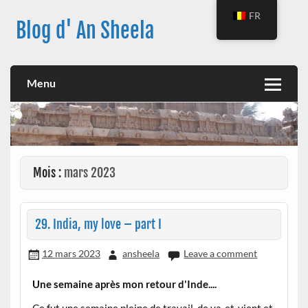
Skip
to
FR
Blog d' An Sheela
content
Menu
Mois :
mars 2023
29. India, my love – part I
12 mars 2023
ansheela
Leave a comment
Une semaine après mon retour d'Inde....