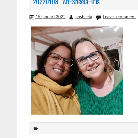
20220108_An-Sheela-Iris
15 januari 2022
ansheela
Leave a comment