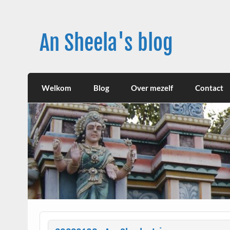
Skip
to
content
An Sheela's blog
Welkom
Blog
Over mezelf
Contact