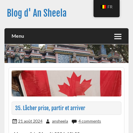
Skip
to
FR
Blog d' An Sheela
content
Menu
35. Lâcher prise, partir et arriver
21 août 2024
ansheela
4 comments