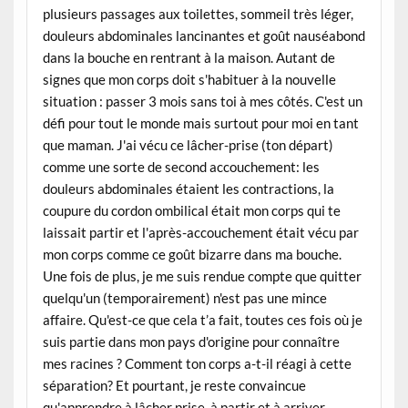
plusieurs passages aux toilettes, sommeil très léger,
douleurs abdominales lancinantes et goût nauséabond
dans la bouche en rentrant à la maison. Autant de
signes que mon corps doit s'habituer à la nouvelle
situation : passer 3 mois sans toi à mes côtés. C'est un
défi pour tout le monde mais surtout pour moi en tant
que maman. J'ai vécu ce lâcher-prise (ton départ)
comme une sorte de second accouchement: les
douleurs abdominales étaient les contractions, la
coupure du cordon ombilical était mon corps qui te
laissait partir et l'après-accouchement était vécu par
mon corps comme ce goût bizarre dans ma bouche.
Une fois de plus, je me suis rendue compte que quitter
quelqu'un (temporairement) n'est pas une mince
affaire. Qu'est-ce que cela t’a fait, toutes ces fois où je
suis partie dans mon pays d'origine pour connaître
mes racines ? Comment ton corps a-t-il réagi à cette
séparation? Et pourtant, je reste convaincue
qu'apprendre à lâcher prise, à partir et à arriver