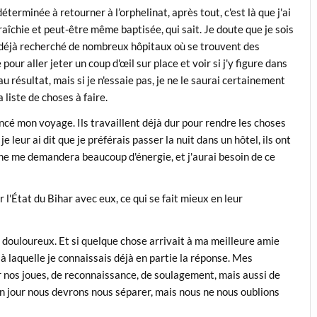
éterminée à retourner à l’orphelinat, après tout, c'est là que j'ai
fraîchie et peut-être même baptisée, qui sait. Je doute que je sois
nc déjà recherché de nombreux hôpitaux où se trouvent des
our aller jeter un coup d'œil sur place et voir si j'y figure dans
 au résultat, mais si je n'essaie pas, je ne le saurai certainement
 liste de choses à faire.
ncé mon voyage. Ils travaillent déjà dur pour rendre les choses
e leur ai dit que je préférais passer la nuit dans un hôtel, ils ont
rche me demandera beaucoup d'énergie, et j'aurai besoin de ce
 l'État du Bihar avec eux, ce qui se fait mieux en leur
douloureux. Et si quelque chose arrivait à ma meilleure amie
n à laquelle je connaissais déjà en partie la réponse. Mes
r nos joues, de reconnaissance, de soulagement, mais aussi de
'un jour nous devrons nous séparer, mais nous ne nous oublions