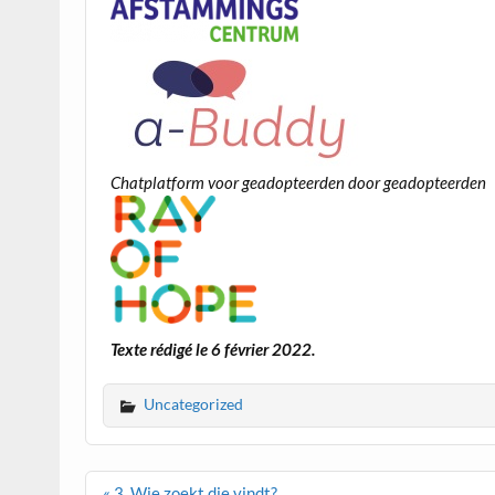
Chatplatform voor geadopteerden door geadopteerden
Texte rédigé le 6 février 2022.
Uncategorized
Navigation
« 3. Wie zoekt die vindt?