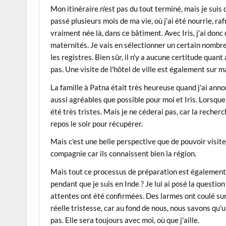
Mon itinéraire n'est pas du tout terminé, mais je suis d
passé plusieurs mois de ma vie, où j'ai été nourrie, ra
vraiment née là, dans ce bâtiment. Avec Iris, j'ai do
maternités. Je vais en sélectionner un certain nombre p
les registres. Bien sûr, il n'y a aucune certitude quant
pas. Une visite de l'hôtel de ville est également sur ma
La famille à Patna était très heureuse quand j'ai anno
aussi agréables que possible pour moi et Iris. Lorsque j
été très tristes. Mais je ne céderai pas, car la reche
repos le soir pour récupérer.
Mais c'est une belle perspective que de pouvoir visiter
compagnie car ils connaissent bien la région.
Mais tout ce processus de préparation est également 
pendant que je suis en Inde ? Je lui ai posé la questio
attentes ont été confirmées. Des larmes ont coulé su
réelle tristesse, car au fond de nous, nous savons qu
pas. Elle sera toujours avec moi, où que j'aille.