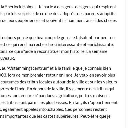
 la Sherlock Holmes. Je parle à des gens, des gens qui respirent
uis parfois surprise de ce que des adoptés, des parents adoptifs,
e de leurs expériences et souvent ils nomment aussi des choses
i toujours pensé que beaucoup de gens se taisaient par peur ou
'est ce qui rend ma recherche si intéressante et enrichissante.
ls, ce qui m'aide à reconstituer mon histoire. La semaine
ouveaux.
, au 'Afstammingscentrum' et à la famille que je connais bien
2003, lors de mon premier retour en Inde. Je veux en savoir plus
s coutumes des tribus locales autour de la ville et sur les valeurs
vres de l'Inde. En dehors de la ville, il y a encore des tribus qui
utumes sont encore répandues: agriculture, petites maisons,
es tribus sont parmi les plus basses. En fait, ils n'appartiennent
ias, également appelés intouchables. Ces personnes restent
oins importantes que les castes supérieures. Peut-être que je